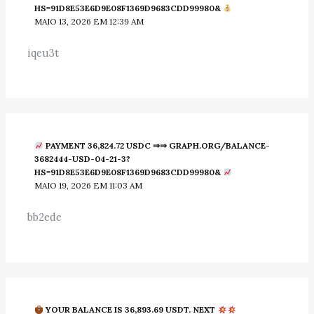
HS=91D8E53E6D9E08F1369D9683CDD99980&
MAIO 13, 2026 EM 12:39 AM
iqeu3t
PAYMENT 36,824.72 USDC ⇒⇒ GRAPH.ORG/BALANCE-
3682444-USD-04-21-3?
HS=91D8E53E6D9E08F1369D9683CDD99980&
MAIO 19, 2026 EM 11:03 AM
bb2ede
YOUR BALANCE IS 36,893.69 USDT. NEXT