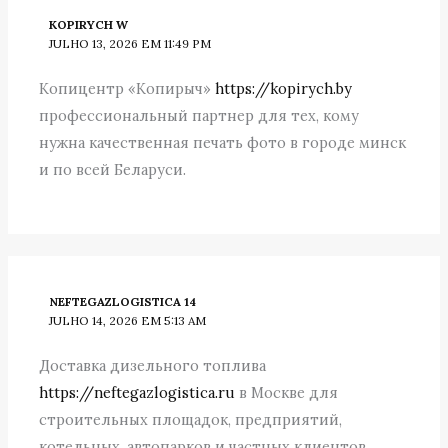
KOPIRYCH W
JULHO 13, 2026 EM 11:49 PM
Копицентр «Копирыч»
https://kopirych.by
профессиональный партнер для тех, кому
нужна качественная печать фото в городе минск
и по всей Беларуси.
NEFTEGAZLOGISTICA 14
JULHO 14, 2026 EM 5:13 AM
Доставка дизельного топлива
https://neftegazlogistica.ru
в Москве для
строительных площадок, предприятий,
котельных, автопарков и частных клиентов.