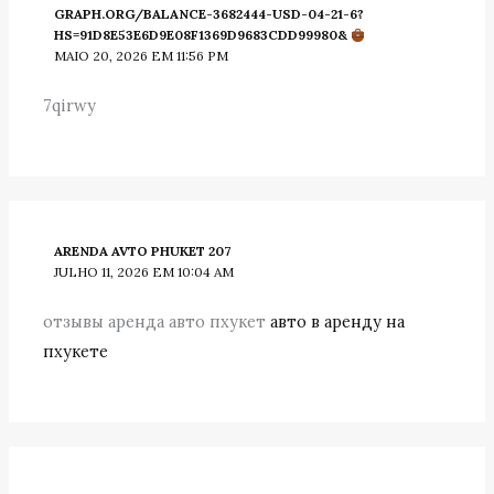
GRAPH.ORG/BALANCE-3682444-USD-04-21-6?
HS=91D8E53E6D9E08F1369D9683CDD99980&
MAIO 20, 2026 EM 11:56 PM
7qirwy
ARENDA AVTO PHUKET 207
JULHO 11, 2026 EM 10:04 AM
отзывы аренда авто пхукет
авто в аренду на
пхукете