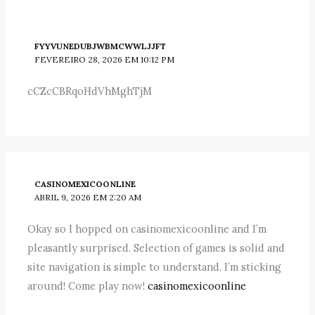
FYYVUNEDUBJWBMCWWLJJFT
FEVEREIRO 28, 2026 EM 10:12 PM
cCZcCBRqoHdVhMghTjM
CASINOMEXICOONLINE
ABRIL 9, 2026 EM 2:20 AM
Okay so I hopped on casinomexicoonline and I’m
pleasantly surprised. Selection of games is solid and
site navigation is simple to understand. I’m sticking
around! Come play now!
casinomexicoonline