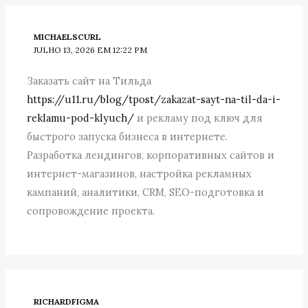
MICHAELSCURL
JULHO 13, 2026 EM 12:22 PM
Заказать сайт на Тильда
https://u11.ru/blog/tpost/zakazat-sayt-na-til-da-i-
reklamu-pod-klyuch/
и рекламу под ключ для
быстрого запуска бизнеса в интернете.
Разработка лендингов, корпоративных сайтов и
интернет-магазинов, настройка рекламных
кампаний, аналитики, CRM, SEO-подготовка и
сопровождение проекта.
RICHARDFIGMA