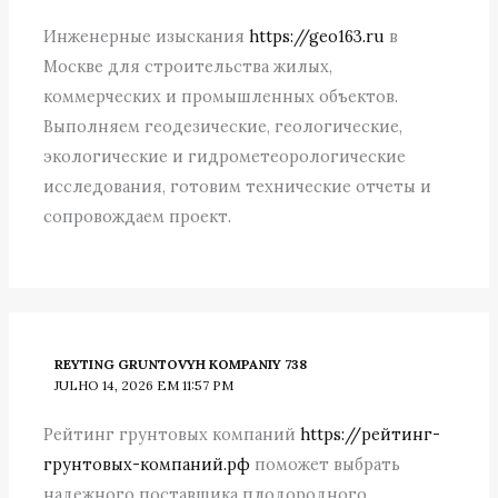
Инженерные изыскания
https://geo163.ru
в
Москве для строительства жилых,
коммерческих и промышленных объектов.
Выполняем геодезические, геологические,
экологические и гидрометеорологические
исследования, готовим технические отчеты и
сопровождаем проект.
REYTING GRUNTOVYH KOMPANIY 738
JULHO 14, 2026 EM 11:57 PM
Рейтинг грунтовых компаний
https://рейтинг-
грунтовых-компаний.рф
поможет выбрать
надежного поставщика плодородного,