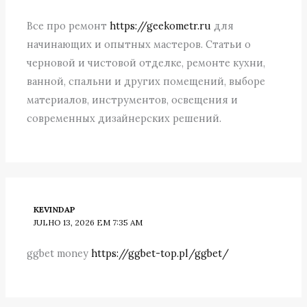
Все про ремонт
https://geekometr.ru
для
начинающих и опытных мастеров. Статьи о
черновой и чистовой отделке, ремонте кухни,
ванной, спальни и других помещений, выборе
материалов, инструментов, освещения и
современных дизайнерских решений.
KEVINDAP
JULHO 13, 2026 EM 7:35 AM
ggbet money
https://ggbet-top.pl/ggbet/