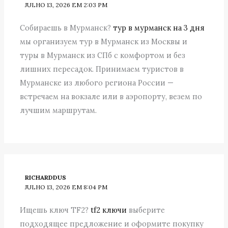
JULHO 13, 2026 EM 2:03 PM
Собираешь в Мурманск?
тур в мурманск на 3 дня
мы организуем тур в Мурманск из Москвы и
туры в Мурманск из СПб с комфортом и без
лишних пересадок. Принимаем туристов в
Мурманске из любого региона России —
встречаем на вокзале или в аэропорту, везем по
лучшим маршрутам.
RICHARDDUS
JULHO 13, 2026 EM 8:04 PM
Ищешь ключ TF2?
tf2 ключи
выберите
подходящее предложение и оформите покупку