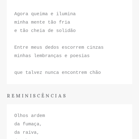
Agora queima e ilumina
minha mente tão fria
e tão cheia de solidão
Entre meus dedos escorrem cinzas
minhas lembranças e poesias
que talvez nunca encontrem chão
R E M I N I S C Ê N C I A S
Olhos ardem 
da fumaça, 
da raiva, 