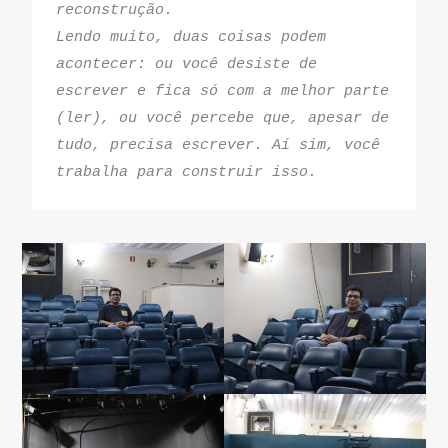
reconstrução.
Lendo muito, duas coisas podem 
acontecer: ou você desiste de 
escrever e fica só com a melhor parte 
(ler), ou você percebe que, apesar de 
tudo, precisa escrever. Aí sim, você 
trabalha para construir isso.