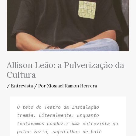
Allison Leão: a Pulverização da
Cultura
/
Entrevista
/ Por
Xiosmel Ramon Herrera
O teto do 
Teatro da Instalação
tremia. Literalmente. Enquanto 
tentávamos conduzir uma entrevista no 
palco vazio, sapatilhas de balé 